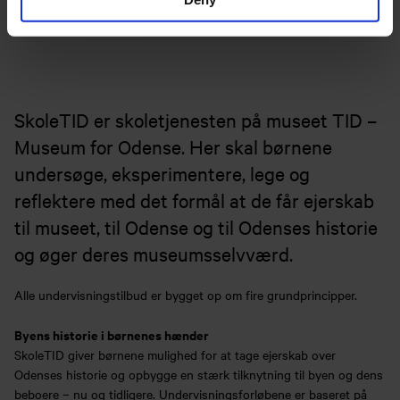
SkoleTID er skoletjenesten på museet TID –
Museum for Odense. Her skal børnene
undersøge, eksperimentere, lege og
reflektere med det formål at de får ejerskab
til museet, til Odense og til Odenses historie
og øger deres museumsselvværd.
Alle undervisningstilbud er bygget op om fire grundprincipper.
Byens historie i børnenes hænder
SkoleTID giver børnene mulighed for at tage ejerskab over
Odenses historie og opbygge en stærk tilknytning til byen og dens
beboere – nu og tidligere. Undervisningsforløbene er baseret på