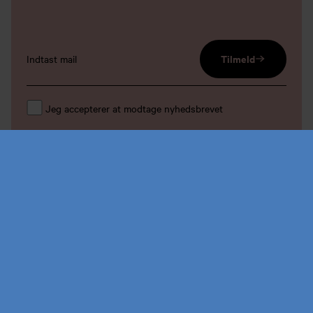
email input
Tilmeld
Køb årskort
Forskning
Jeg accepterer at modtage nyhedsbrevet