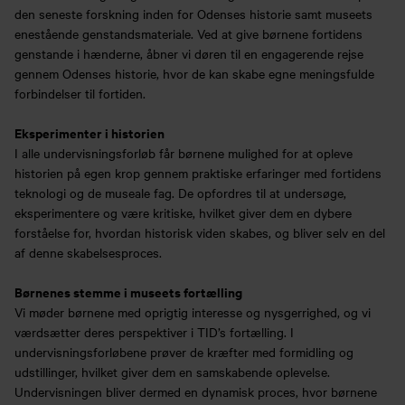
den seneste forskning inden for Odenses historie samt museets
enestående genstandsmateriale. Ved at give børnene fortidens
genstande i hænderne, åbner vi døren til en engagerende rejse
gennem Odenses historie, hvor de kan skabe egne meningsfulde
forbindelser til fortiden.
Eksperimenter i historien
I alle undervisningsforløb får børnene mulighed for at opleve
historien på egen krop gennem praktiske erfaringer med fortidens
teknologi og de museale fag. De opfordres til at undersøge,
eksperimentere og være kritiske, hvilket giver dem en dybere
forståelse for, hvordan historisk viden skabes, og bliver selv en del
af denne skabelsesproces.
Børnenes stemme i museets fortælling
Vi møder børnene med oprigtig interesse og nysgerrighed, og vi
værdsætter deres perspektiver i TID’s fortælling. I
undervisningsforløbene prøver de kræfter med formidling og
udstillinger, hvilket giver dem en samskabende oplevelse.
Undervisningen bliver dermed en dynamisk proces, hvor børnene