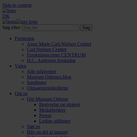
Skip to content
DK
Søg efter:
Forskning
Anne Marie Carl-Nielsen Centret
Carl Nielsen Centret
Forsknings­center CENTRUM
H.C. Andersen forskning
Viden
Alle udgivelser
Museum Odenses blog
Samlinger
Oldsagsprotokollerne
Om os
Om Museum Odense
Bestyrelse og strategi
Medarbejdere
Presse
Ledige stillinger
Støt os
Bliv en del af museet