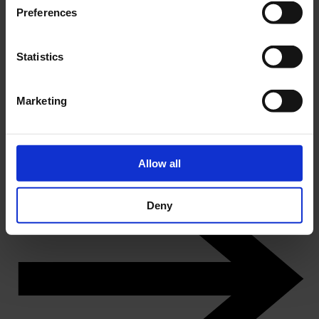
Preferences
Statistics
Marketing
DK
Knuds Odense – vikingernes by
Køb årskort
Allow all
Deny