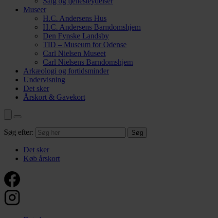
Salg og tjenesteydelser
Museer
H.C. Andersens Hus
H.C. Andersens Barndomshjem
Den Fynske Landsby
TID – Museum for Odense
Carl Nielsen Museet
Carl Nielsens Barndomshjem
Arkæologi og fortidsminder
Undervisning
Det sker
Årskort & Gavekort
Søg efter:
Det sker
Køb årskort