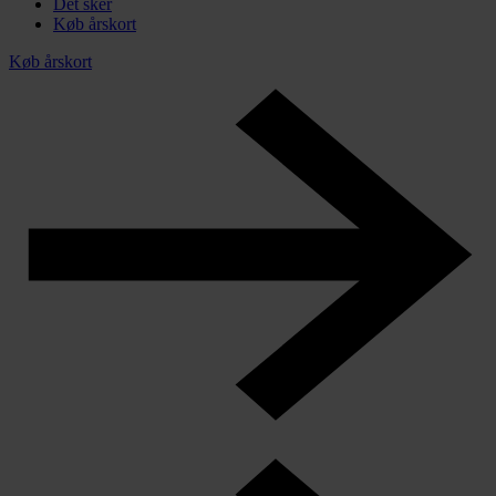
Det sker
Køb årskort
Køb årskort