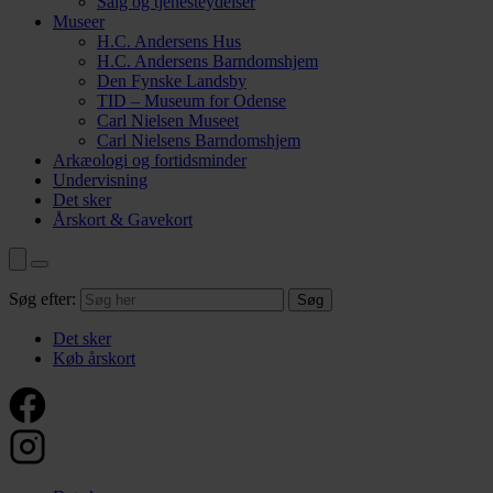
Salg og tjenesteydelser
Museer
H.C. Andersens Hus
H.C. Andersens Barndomshjem
Den Fynske Landsby
TID – Museum for Odense
Carl Nielsen Museet
Carl Nielsens Barndomshjem
Arkæologi og fortidsminder
Undervisning
Det sker
Årskort & Gavekort
Søg efter:
Det sker
Køb årskort