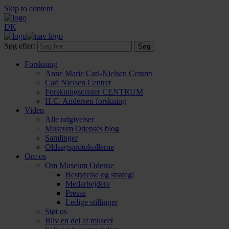
Skip to content
DK
Søg efter:
Forskning
Anne Marie Carl-Nielsen Centret
Carl Nielsen Centret
Forsknings­center CENTRUM
H.C. Andersen forskning
Viden
Alle udgivelser
Museum Odenses blog
Samlinger
Oldsagsprotokollerne
Om os
Om Museum Odense
Bestyrelse og strategi
Medarbejdere
Presse
Ledige stillinger
Støt os
Bliv en del af museet