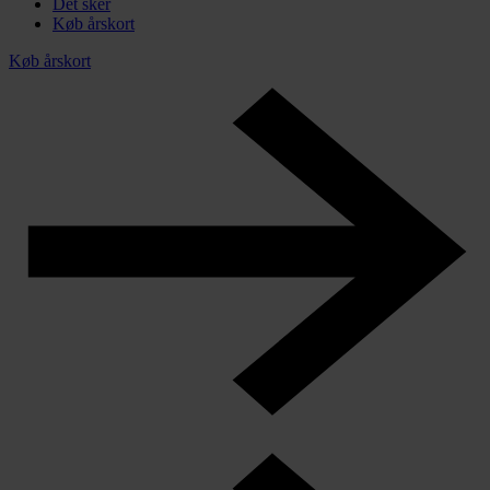
Det sker
Køb årskort
Køb årskort