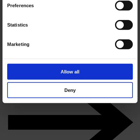
Preferences
Statistics
Marketing
DK
Knuds Odense – vikingernes by
Køb årskort
Allow all
Deny