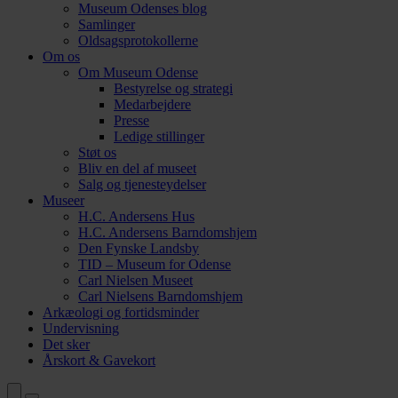
Museum Odenses blog
Samlinger
Oldsagsprotokollerne
Om os
Om Museum Odense
Bestyrelse og strategi
Medarbejdere
Presse
Ledige stillinger
Støt os
Bliv en del af museet
Salg og tjenesteydelser
Museer
H.C. Andersens Hus
H.C. Andersens Barndomshjem
Den Fynske Landsby
TID – Museum for Odense
Carl Nielsen Museet
Carl Nielsens Barndomshjem
Arkæologi og fortidsminder
Undervisning
Det sker
Årskort & Gavekort