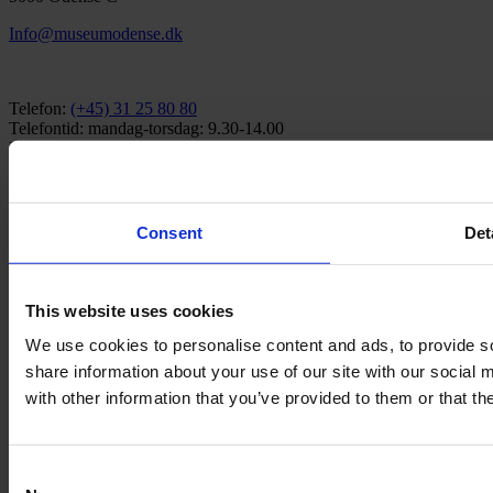
Info@museumodense.dk
Telefon:
(+45) 31 25 80 80
Telefontid: mandag-torsdag: 9.30-14.00
Fredag: 9.30-12.00
CVR-nr.: 39156040
Consent
Det
EAN nr. 5790002433825
This website uses cookies
We use cookies to personalise content and ads, to provide so
share information about your use of our site with our social
Den fynske landsby
with other information that you’ve provided to them or that th
H.C. Andersens hus
H.C. Andersens barndomshjem
TID – Museum for Odense
Carl Nielsen museet
Consent
Carl Nielsen barndomshjem