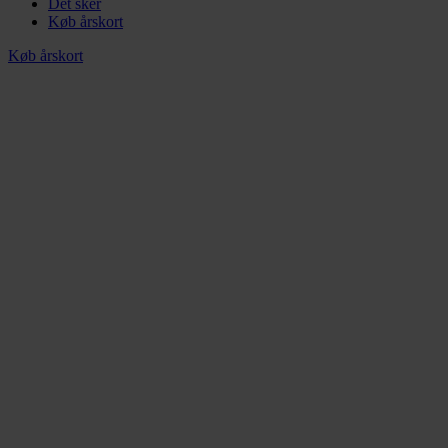
Det sker
Køb årskort
Køb årskort