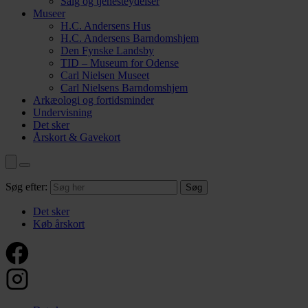
Salg og tjenesteydelser
Museer
H.C. Andersens Hus
H.C. Andersens Barndomshjem
Den Fynske Landsby
TID – Museum for Odense
Carl Nielsen Museet
Carl Nielsens Barndomshjem
Arkæologi og fortidsminder
Undervisning
Det sker
Årskort & Gavekort
Søg efter:
Det sker
Køb årskort