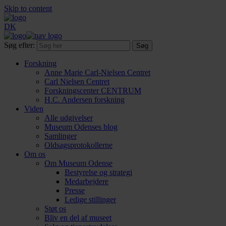
Skip to content
DK
Søg efter:
Forskning
Anne Marie Carl-Nielsen Centret
Carl Nielsen Centret
Forsknings­center CENTRUM
H.C. Andersen forskning
Viden
Alle udgivelser
Museum Odenses blog
Samlinger
Oldsagsprotokollerne
Om os
Om Museum Odense
Bestyrelse og strategi
Medarbejdere
Presse
Ledige stillinger
Støt os
Bliv en del af museet